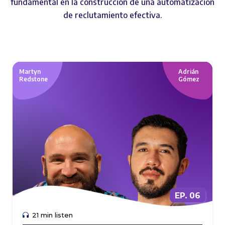
fundamental en la construcción de una automatización
de reclutamiento efectiva.
Martyn
Adrián
Redstone
Gómez
EP. 06
EP. 01
21 min listen