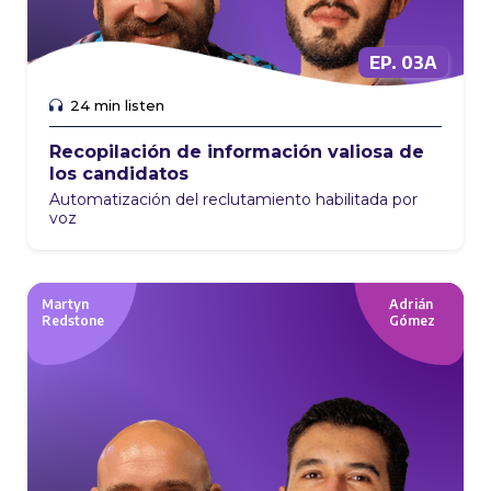
EP. 03A
EP. 01
24 min listen
Recopilación de información valiosa de
los candidatos
Automatización del reclutamiento habilitada por
voz
Martyn
Adrián
Redstone
Gómez