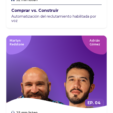
Comprar vs. Construir
Automatización del reclutamiento habilitada por
voz
Martyn
Adrián
Redstone
Gómez
EP. 04
EP. 01
25 min listen