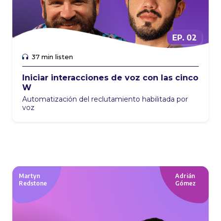
EP. 02
EP. 01
37 min listen
Iniciar interacciones de voz con las cinco
W
Automatización del reclutamiento habilitada por
voz
Martyn
Adrián
Redstone
Gómez