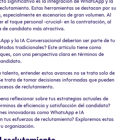
to significativo es la integración de WhatsApp y la
 reclutamiento. Estas herramientas se destacan por su
n, especialmente en escenarios de gran volumen. Al
el toque personal -crucial- en la contratación, al
a de candidato más atractiva.
App y la IA Conversacional deberían ser parte de tu
todos tradicionales? Este artículo tiene como
ues, con una perspectiva clara en términos de
candidato.
e talento, entender estos avances no se trata solo de
 Se trata de tomar decisiones informadas que pueden
procesos de reclutamiento.
na reflexionar sobre tus estrategias actuales de
rminos de eficiencia y satisfacción del candidato?
ciones innovadoras como WhatsApp e IA
n tus esfuerzos de reclutamiento? Exploremos estas
tu organización.
el reclutamiento