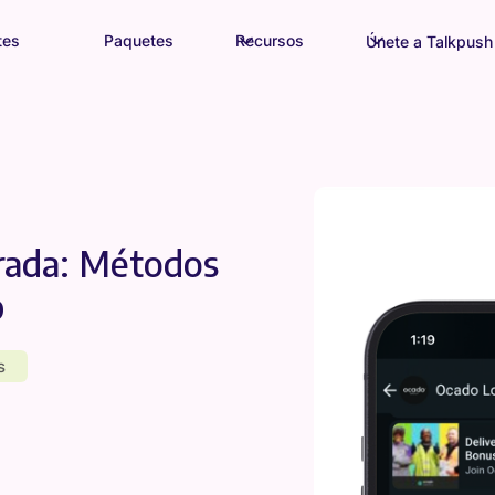
tes
Paquetes
Recursos
Únete a Talkpush
rada: Métodos
p
s