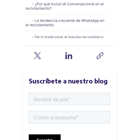
¿Por qué incluir IA Conversacional en el
reclutamiento?
La tendencia creciente de WhatsApp en
el reclutamiento
De lo tradicional al impulso tecnológico:
Una evolución necesaria
Análisis profundo: Métodos tradicionales
de reclutamiento
La columna vertebral del reclutamiento
tradicional
Suscríbete a nuestro blog
Desafíos y limitaciones
Evaluando la efectividad en el contexto
moderno
WhatsApp/IA Conversacional para el
reclutamiento: Un cambio radical
Comprendiendo WhatsApp/IA
Conversacional en el reclutamiento